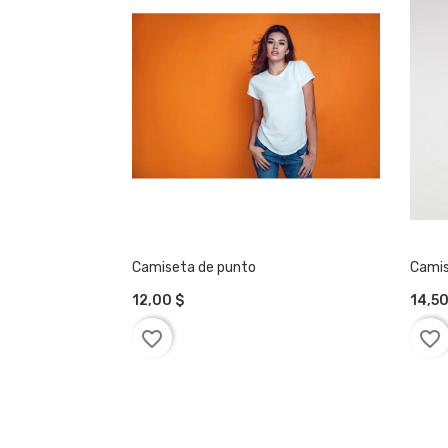
Camiseta de punto
Camis
12,00 $
14,50
AÑADIR A LA CESTA
AÑ
favorite_border
favorite_border