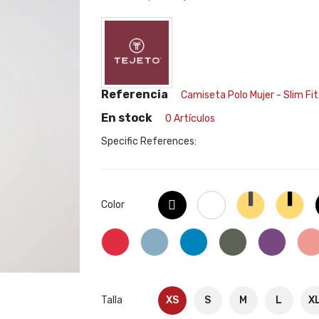
Referencia
Camiseta Polo Mujer - Slim Fit
En stock
0 Artículos
Specific References:
Negro
Blanco
Yellow-
Yel
Color
Gray
Bla
Rojo
Azul
Turqueza
Verde
Violeta
claro
curacao
mil
jas
Talla
XS
S
M
L
X