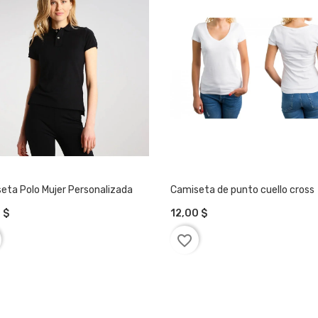
eta Polo Mujer Personalizada
Camiseta de punto cuello cross
 $
12,00 $
ADIR A LA CESTA
AÑADIR A LA CESTA
favorite_border