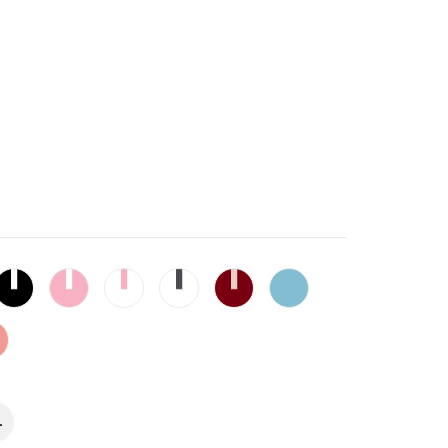
low-
Black-
Pink-
White-
White-
Cabernet
Verde
ck
White
White
Pink
Gray
azulado
Salmón
L