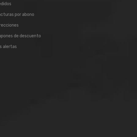
edidos
cturas por abono
recciones
upones de descuento
s alertas