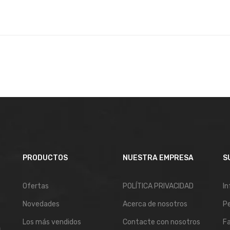
PRODUCTOS
NUESTRA EMPRESA
S
Ofertas
POLÍTICA PRIVACIDAD
In
Novedades
Acerca de nosotros
P
Los más vendidos
Contacte con nosotros
Fa
,