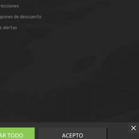
recciones
upones de descuento
s alertas
AR TODO
ACEPTO