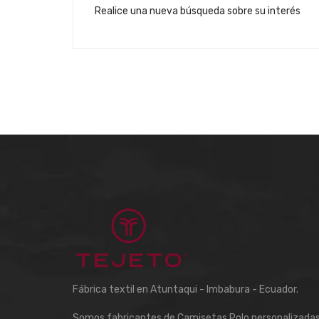
Realice una nueva búsqueda sobre su interés
Fábrica textil en Atuntaqui - Imbabura - Ecuador.
Somos fabricantes de Camisetas Polo personalizadas