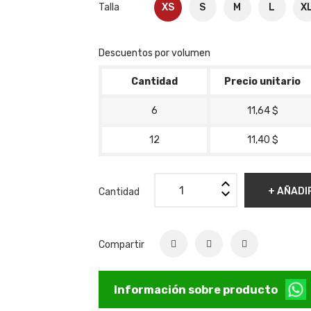
Talla
XS
S
M
L
X
Descuentos por volumen
Cantidad
Precio unitario
6
11,64 $
12
11,40 $
+ AÑADI
Cantidad
Compartir
Información sobre producto