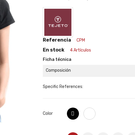
Referencia
CPM
En stock
4 Artículos
Ficha técnica
Composición
Specific References:
Negro
Blanco
Color