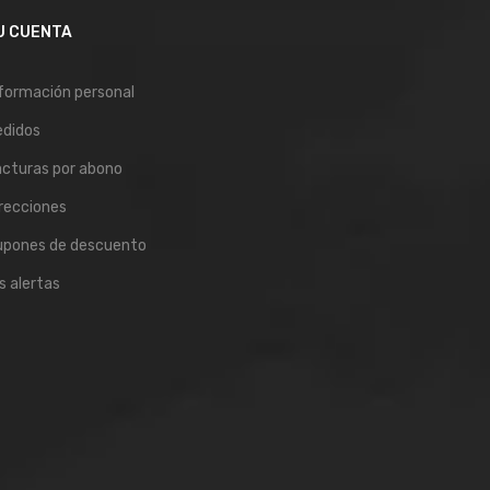
U CUENTA
formación personal
edidos
cturas por abono
recciones
upones de descuento
s alertas