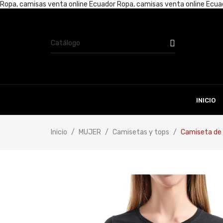
Ropa, camisas venta online Ecuador
Ropa, camisas venta online Ecu
INICIO
Inicio
MUJER
Camisetas y tops
Camiseta de