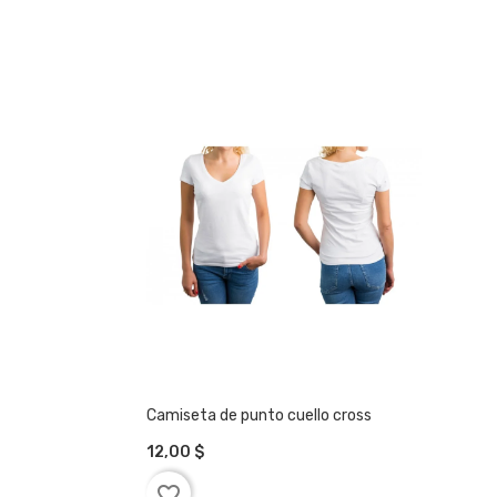
Camiseta de punto cuello cross
12,00 $
AÑADIR A LA CESTA
favorite_border