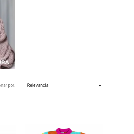

nar por:
Relevancia