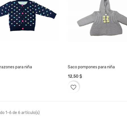
razones para niña
Saco pompones para niña
12,50 $
IR A LA CESTA
AÑADIR A LA CESTA
favorite_border
o 1-6 de 6 artículo(s)