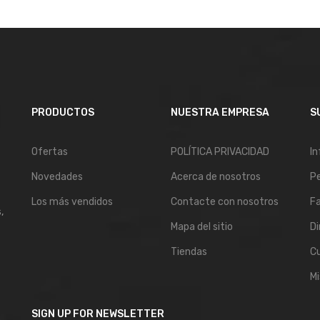
PRODUCTOS
NUESTRA EMPRESA
S
Ofertas
POLÍTICA PRIVACIDAD
In
Novedades
Acerca de nosotros
P
Los más vendidos
Contacte con nosotros
Fa
,
Mapa del sitio
Di
Tiendas
C
Mi
SIGN UP FOR NEWSLETTER