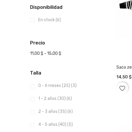
Disponibilidad
En stock
(6)
Precio
11,00 $ - 15,00 $
Saco ze
Talla
14,50 $
AÑAD
0 - 6 meses (25)
(3)
favorite_border
1 - 2 años (30)
(6)
2 - 3 años (35)
(6)
4 - 5 años (40)
(5)