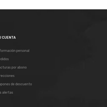
U CUENTA
formación personal
edidos
cturas por abono
recciones
upones de descuento
s alertas