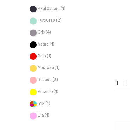
Azul Oscuro
(1)
Turquesa
(2)
Gris
(4)
Negro
(1)
Rojo
(1)
Mostaza
(1)
Rosado
(3)
Amarillo
(1)
mix
(1)
Lila
(1)