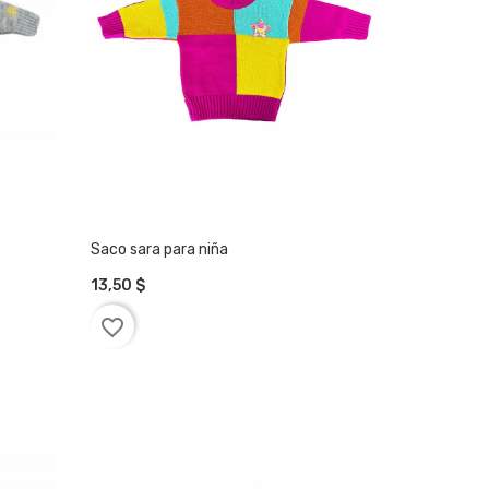
Saco sara para niña
13,50 $
AÑADIR A LA CESTA
favorite_border