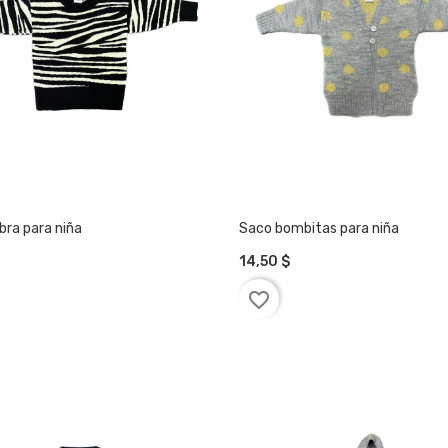
bra para niña
Saco bombitas para niña
14,50 $
IR A LA CESTA
AÑADIR A LA CESTA
favorite_border