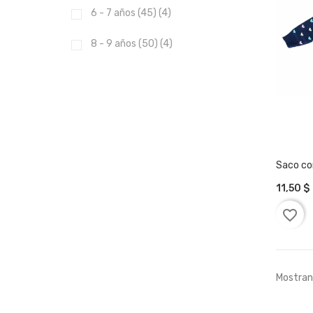
6 - 7 años (45)
(4)
8 - 9 años (50)
(4)
Saco co
11,50 $
AÑAD
favorite_border
Mostrand