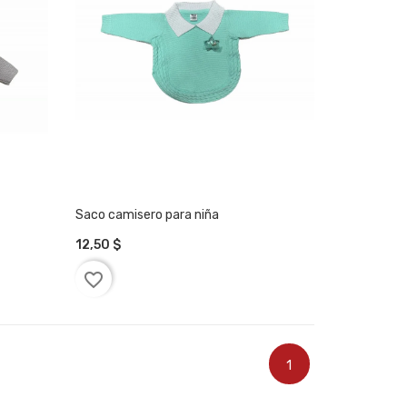
Saco camisero para niña
12,50 $
AÑADIR A LA CESTA
favorite_border
1